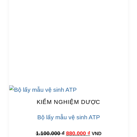
KIỂM NGHIỆM DƯỢC
Bộ lấy mẫu vệ sinh ATP
Giá
Giá
1.100.000
₫
880.000
₫
VND