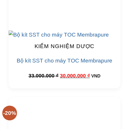
KIỂM NGHIỆM DƯỢC
Bộ kít SST cho máy TOC Membrapure
Giá
Giá
33.000.000
₫
30.000.000
₫
VND
gốc
hiện
là:
tại
33.000.000 ₫.
là:
30.000.000 ₫.
-20%