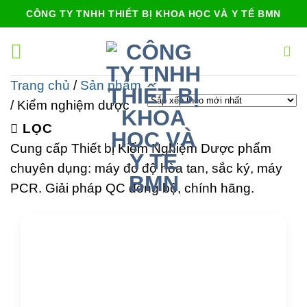
Bỏ
CÔNG TY TNHH THIẾT BỊ KHOA HỌC VÀ Y TẾ BMN
qua
nội
dung
Trang chủ
/
Sản phẩm
/
Kiểm nghiệm dược
LỌC
Cung cấp Thiết bị Kiểm Nghiệm Dược phẩm
chuyên dụng: máy đo độ hòa tan, sắc ký, máy
PCR. Giải pháp QC đồng bộ, chính hãng.