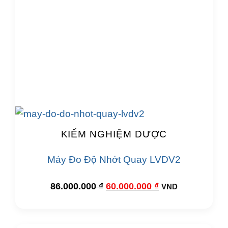
KIỂM NGHIỆM DƯỢC
Máy Đo Độ Nhớt Quay LVDV2
Giá
Giá
86.000.000
₫
60.000.000
₫
VND
gốc
hiện
là:
tại