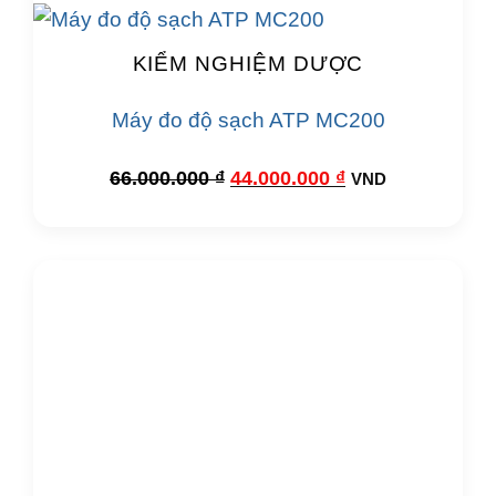
KIỂM NGHIỆM DƯỢC
Máy đo độ sạch ATP MC200
Giá
Giá
66.000.000
₫
44.000.000
₫
VND
gốc
hiện
là:
tại
66.000.000 ₫.
là:
44.000.000 ₫.