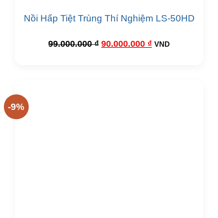
Nồi Hấp Tiệt Trùng Thí Nghiệm LS-50HD
Giá
Giá
99.000.000
₫
90.000.000
₫
VND
gốc
hiện
là:
tại
99.000.000 ₫.
là:
90.000.000 ₫.
-9%