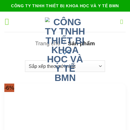
Bỏ
CÔNG TY TNHH THIẾT BỊ KHOA HỌC VÀ Y TẾ BMN
qua
nội
dung
Trang chủ
/
Sản phẩm
LỌC
-6%