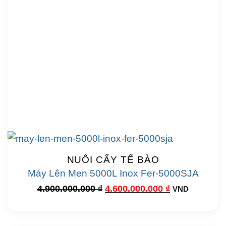
NUÔI CẤY TẾ BÀO
Máy Lên Men 5000L Inox Fer-5000SJA
Giá
Giá
4.900.000.000
₫
4.600.000.000
₫
VND
gốc
hiện
là:
tại