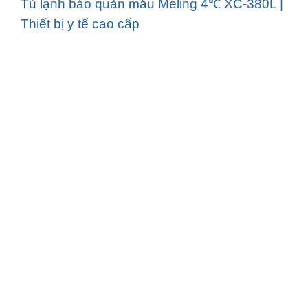
Tủ lạnh bảo quản máu Meling 4℃ XC-380L |
Thiết bị y tế cao cấp