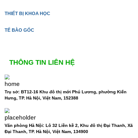
THIẾT BỊ KHOA HỌC
TẾ BÀO GỐC
THÔNG TIN LIÊN HỆ
Trụ sở: BT12-16 Khu đô thị mới Phú Lương, phường Kiến
Hưng, TP. Hà Nội, Việt Nam, 152388
Văn phòng Hà Nội: Lô 32 Liền kề 2, Khu đô thị Đại Thanh, Xã
Đại Thanh, TP. Hà Nội, Việt Nam, 134900