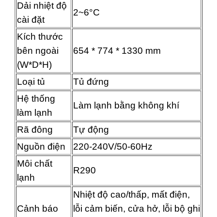
Dải nhiệt độ
2~6°C
cài đặt
Kích thước
bên ngoài
654 * 774 * 1330 mm
(W*D*H)
Loại tủ
Tủ đứng
Hệ thống
Làm lạnh bằng không khí
làm lạnh
Rã đông
Tự động
Nguồn điện
220-240V/50-60Hz
Môi chất
R290
lạnh
Nhiệt độ cao/thấp, mất điện,
Cảnh báo
lỗi cảm biến, cửa hở, lỗi bộ ghi