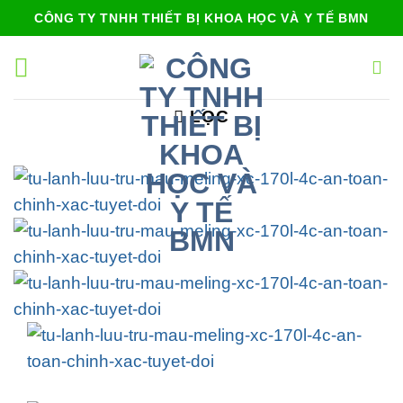
Bỏ
CÔNG TY TNHH THIẾT BỊ KHOA HỌC VÀ Y TẾ BMN
qua
nội
dung
LỌC