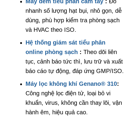
Máy đếm tiểu phân cầm tay
:
Đo
nhanh số lượng hạt bụi, nhỏ gọn, dễ
dùng, phù hợp kiểm tra phòng sạch
và HVAC theo ISO.
Hệ thống giám sát tiểu phân
online phòng sạch
:
Theo dõi liên
tục, cảnh báo tức thì, lưu trữ và xuất
báo cáo tự động, đáp ứng GMP/ISO.
Máy lọc không khí Genano® 310
:
Công nghệ lọc điện tử, loại bỏ vi
khuẩn, virus, không cần thay lõi, vận
hành êm, hiệu quả cao
.