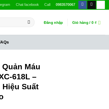
legram
Chat facebook
Call
0983570067
Đăng nhập
Giỏ hàng /
0
₫
FAQs
o Quản Máu
XC-618L –
 Hiệu Suất
o