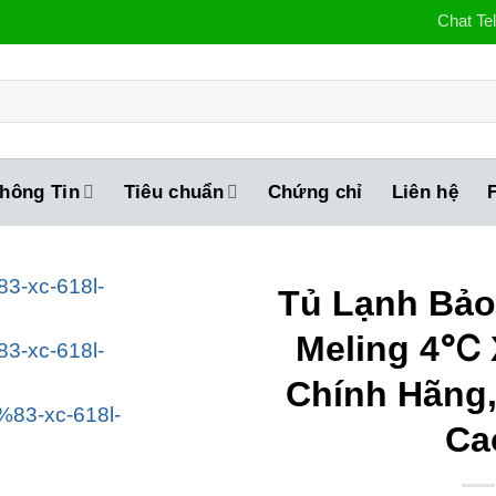
Chat Te
hông Tin
Tiêu chuẩn
Chứng chỉ
Liên hệ
Tủ Lạnh Bả
Meling 4℃ 
Chính Hãng,
Ca