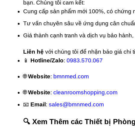
bạn. Chúng tôi cam kết:
Cung cấp sản phẩm mới 100%, có chứng 
Tư vấn chuyên sâu về ứng dụng cân chuẩn n
Giá thành cạnh tranh và dịch vụ bảo hành, 
Liên hệ
với chúng tôi để nhận báo giá chi ti
📱
Hotline/Zalo
:
0983.570.067
🌐
Website
:
bmnmed.com
🌐
Website
:
cleanroomshopping.com
📧
Email
:
sales@bmnmed.com
🔍 Xem Thêm các Thiết bị Phòn