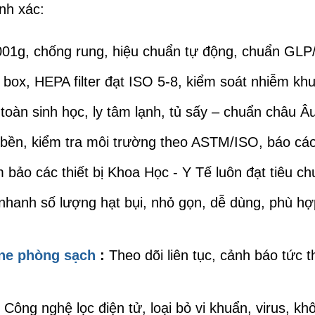
nh xác:
001g, chống rung, hiệu chuẩn tự động, chuẩn GL
box, HEPA filter đạt ISO 5-8, kiểm soát nhiễm khu
toàn sinh học, ly tâm lạnh, tủ sấy – chuẩn châu Âu
bền, kiểm tra môi trường theo ASTM/ISO, báo cá
 bảo các thiết bị Khoa Học - Y Tế luôn đạt tiêu ch
nhanh số lượng hạt bụi, nhỏ gọn, dễ dùng, phù h
ine phòng sạch
:
Theo dõi liên tục, cảnh báo tức t
:
Công nghệ lọc điện tử, loại bỏ vi khuẩn, virus, k