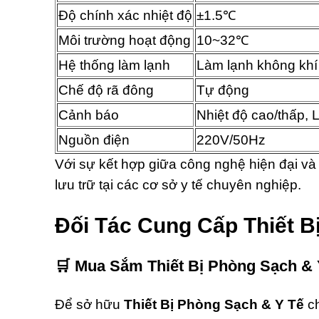
Độ chính xác nhiệt độ
±1.5℃
Môi trường hoạt động
10~32℃
Hệ thống làm lạnh
Làm lạnh không kh
Chế độ rã đông
Tự động
Cảnh báo
Nhiệt độ cao/thấp, 
Nguồn điện
220V/50Hz
Với sự kết hợp giữa công nghệ hiện đại và
lưu trữ tại các cơ sở y tế chuyên nghiệp.
Đối Tác Cung Cấp Thiết B
🛒
Mua Sắm Thiết Bị Phòng Sạch & 
Để sở hữu
Thiết Bị Phòng Sạch & Y Tế
ch