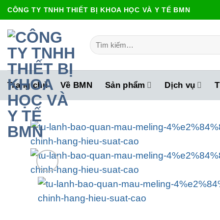
Bỏ
CÔNG TY TNHH THIẾT BỊ KHOA HỌC VÀ Y TẾ BMN
qua
nội
Tìm
dung
kiếm:
Trang chủ
Về BMN
Sản phẩm
Dịch vụ
T