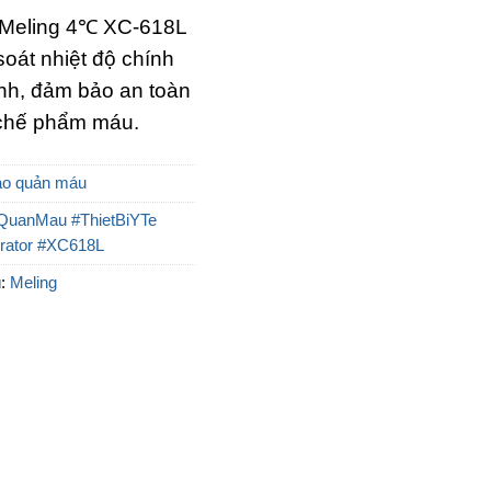
 Meling 4℃ XC-618L
soát nhiệt độ chính
nh, đảm bảo an toàn
 chế phẩm máu.
ảo quản máu
QuanMau #ThietBiYTe
rator #XC618L
u:
Meling