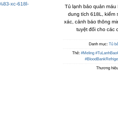
Tủ lạnh bảo quản máu
dung tích 618L, kiểm 
xác, cảnh báo thông mi
tuyệt đối cho các
Danh mục:
Tủ b
Thẻ:
#Meling #TuLanhBao
#BloodBankRefrige
Thương hiệ