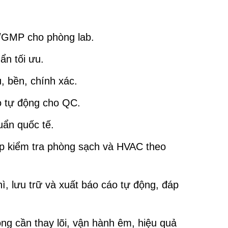
P/GMP cho phòng lab.
ẩn tối ưu.
, bền, chính xác.
o tự động cho QC.
uẩn quốc tế.
ợp kiểm tra phòng sạch và HVAC theo
hì, lưu trữ và xuất báo cáo tự động, đáp
hông cần thay lõi, vận hành êm, hiệu quả