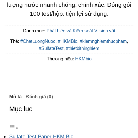
lượng nước nhanh chóng, chính xác. Đóng gói
100 test/hộp, tiện lợi sử dụng.
Danh mục:
Phát hiện và Kiểm soát Vi sinh vật
Thẻ:
#ChatLuongNuoc
,
#HKMBio
,
#kiemnghiemthucpham
,
#SulfateTest
,
#thietbithinghiem
Thương hiệu:
HKMbio
Mô tả
Đánh giá (0)
Mục lục
Sulfate Test Paper HKM Bio