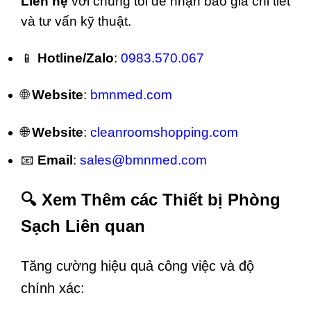
Liên hệ
với chúng tôi để nhận báo giá chi tiết
và tư vấn kỹ thuật.
📱
Hotline/Zalo
:
0983.570.067
🌐
Website
:
bmnmed.com
🌐
Website
:
cleanroomshopping.com
📧
Email
:
sales@bmnmed.com
🔍 Xem Thêm các Thiết bị Phòng
Sạch Liên quan
Tăng cường hiệu quả công việc và độ
chính xác: