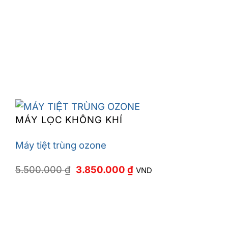
MÁY LỌC KHÔNG KHÍ
Máy tiệt trùng ozone
Giá
Giá
5.500.000
₫
3.850.000
₫
VND
gốc
hiện
là:
tại
5.500.000 ₫.
là:
3.850.000 ₫.