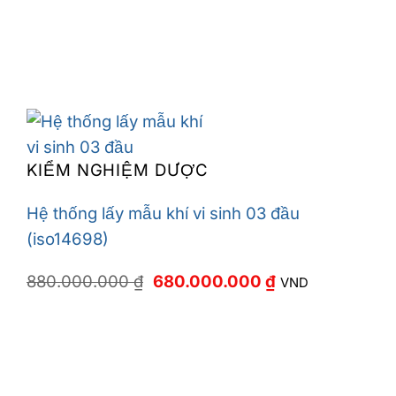
KIỂM NGHIỆM DƯỢC
Hệ thống lấy mẫu khí vi sinh 03 đầu
(iso14698)
Giá
Giá
880.000.000
₫
680.000.000
₫
VND
gốc
hiện
là:
tại
880.000.000 ₫.
là:
680.000.000 ₫