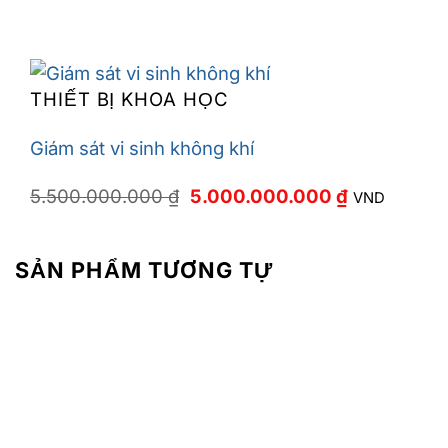
THIẾT BỊ KHOA HỌC
Giám sát vi sinh không khí
Giá
Giá
5.500.000.000
₫
5.000.000.000
₫
VND
gốc
hiện
là:
tại
5.500.000.000 ₫.
là:
5.000.000.
SẢN PHẨM TƯƠNG TỰ