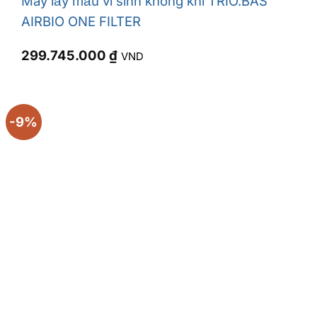
Máy lấy mẫu vi sinh không khí TRIO.BAS™
AIRBIO ONE FILTER
299.745.000
₫
VND
-9%