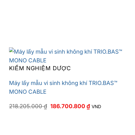
KIỂM NGHIỆM DƯỢC
Máy lấy mẫu vi sinh không khí TRIO.BAS™
MONO CABLE
Giá
Giá
218.205.000
₫
186.700.800
₫
VND
gốc
hiện
là:
tại
218.205.000 ₫.
là:
186.700.800 ₫.