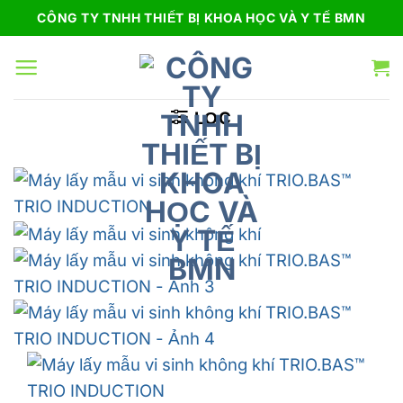
Bỏ
CÔNG TY TNHH THIẾT BỊ KHOA HỌC VÀ Y TẾ BMN
qua
nội
dung
LỌC