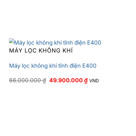
MÁY LỌC KHÔNG KHÍ
Máy lọc không khí tĩnh điện E400
Giá
Giá
66.000.000
₫
49.900.000
₫
VND
gốc
hiện
là:
tại
66.000.000 ₫.
là:
49.900.000 ₫.