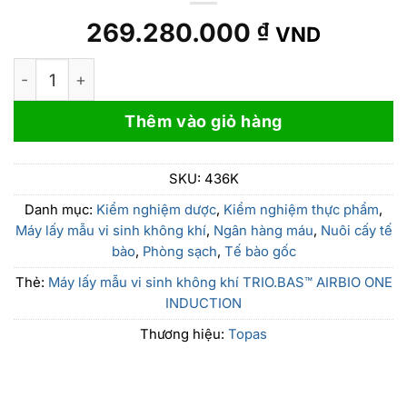
269.280.000
₫
VND
Máy lấy mẫu vi sinh không khí TRIO.BAS™ AIRBIO O
Thêm vào giỏ hàng
SKU:
436K
Danh mục:
Kiểm nghiệm dược
,
Kiểm nghiệm thực phẩm
,
Máy lấy mẫu vi sinh không khí
,
Ngân hàng máu
,
Nuôi cấy tế
bào
,
Phòng sạch
,
Tế bào gốc
Thẻ:
Máy lấy mẫu vi sinh không khí TRIO.BAS™ AIRBIO ONE
INDUCTION
Thương hiệu:
Topas