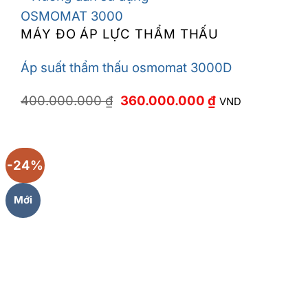
MÁY ĐO ÁP LỰC THẨM THẤU
Áp suất thẩm thấu osmomat 3000D
Giá
Giá
400.000.000
₫
360.000.000
₫
VND
gốc
hiện
là:
tại
400.000.000 ₫.
là:
360.000.000 ₫
-24%
Mới