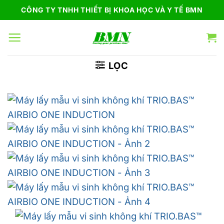
Bỏ
CÔNG TY TNHH THIẾT BỊ KHOA HỌC VÀ Y TẾ BMN
qua
nội
dung
LỌC