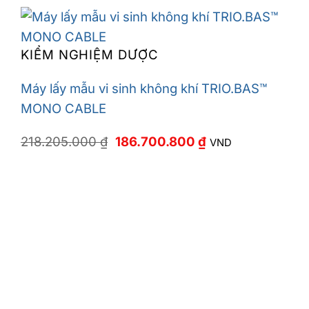
KIỂM NGHIỆM DƯỢC
Máy lấy mẫu vi sinh không khí TRIO.BAS™
MONO CABLE
Giá
Giá
218.205.000
₫
186.700.800
₫
VND
gốc
hiện
là:
tại
218.205.000 ₫.
là:
186.700.800 ₫.