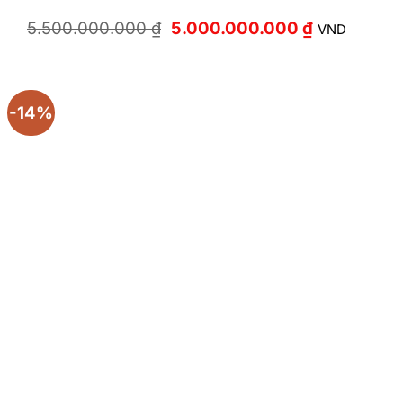
Giá
Giá
5.500.000.000
₫
5.000.000.000
₫
VND
gốc
hiện
là:
tại
5.500.000.000 ₫.
là:
5.000.000.
-14%