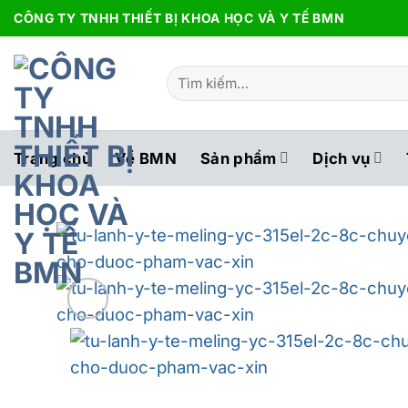
Bỏ
CÔNG TY TNHH THIẾT BỊ KHOA HỌC VÀ Y TẾ BMN
qua
nội
Tìm
dung
kiếm:
Trang chủ
Về BMN
Sản phẩm
Dịch vụ