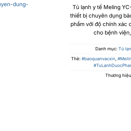
Tủ lạnh y tế Meling YC
thiết bị chuyên dụng bả
phẩm với độ chính xác c
cho bệnh viện,
Danh mục:
Tủ lạ
Thẻ:
#baoquanvacxin
,
#Meli
#TuLanhDuocPha
Thương hiệ