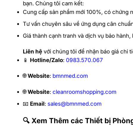
bạn. Chúng tôi cam kết:
Cung cấp sản phẩm mới 100%, có chứng n
Tư vấn chuyên sâu về ứng dụng cân chuẩn n
Giá thành cạnh tranh và dịch vụ bảo hành, 
Liên hệ
với chúng tôi để nhận báo giá chi ti
📱
Hotline/Zalo
:
0983.570.067
🌐
Website
:
bmnmed.com
🌐
Website
:
cleanroomshopping.com
📧
Email
:
sales@bmnmed.com
🔍 Xem Thêm các Thiết bị Phòn