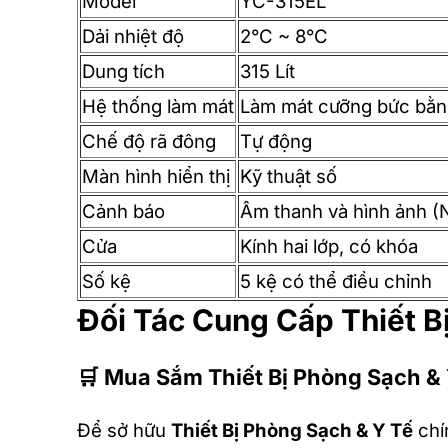
Model
YC-315EL
Dải nhiệt độ
2°C ~ 8°C
Dung tích
315 Lít
Hệ thống làm mát
Làm mát cưỡng bức bằn
Chế độ rã đông
Tự động
Màn hình hiển thị
Kỹ thuật số
Cảnh báo
Âm thanh và hình ảnh (Nh
Cửa
Kính hai lớp, có khóa
Số kệ
5 kệ có thể điều chỉnh
Đối Tác Cung Cấp Thiết B
🛒
Mua Sắm Thiết Bị Phòng Sạch & 
Để sở hữu
Thiết Bị Phòng Sạch & Y Tế
chí