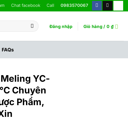
ram
Chat facebook
Call
0983570067
Đăng nhập
Giỏ hàng /
0
₫
FAQs
 Meling YC-
8°C Chuyên
ược Phẩm,
Xin