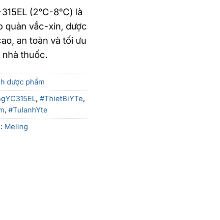
-315EL (2°C-8°C) là
o quản vắc-xin, dược
ao, an toàn và tối ưu
 nhà thuốc.
nh dược phẩm
ngYC315EL
,
#ThietBiYTe
,
m
,
#TulanhYte
u:
Meling