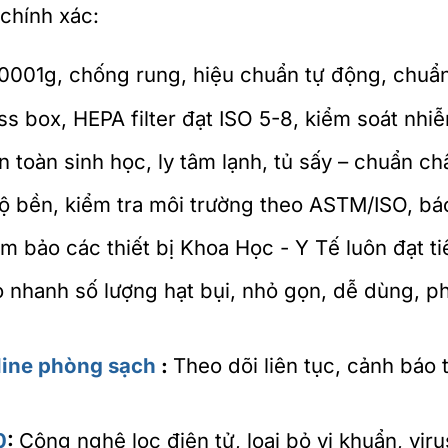
chính xác:
0001g, chống rung, hiệu chuẩn tự động, chu
s box, HEPA filter đạt ISO 5-8, kiểm soát nhiễ
 toàn sinh học, ly tâm lạnh, tủ sấy – chuẩn ch
 bền, kiểm tra môi trường theo ASTM/ISO, bá
ảm bảo các thiết bị Khoa Học - Y Tế luôn đạt t
 nhanh số lượng hạt bụi, nhỏ gọn, dễ dùng, 
line phòng sạch
:
Theo dõi liên tục, cảnh báo t
0
:
Công nghệ lọc điện tử, loại bỏ vi khuẩn, vir