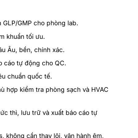
ẩn GLP/GMP cho phòng lab.
m khuẩn tối ưu.
âu Âu, bền, chính xác.
o cáo tự động cho QC.
iêu chuẩn quốc tế.
phù hợp kiểm tra phòng sạch và HVAC
ức thì, lưu trữ và xuất báo cáo tự
us, không cần thay lõi, vận hành êm,