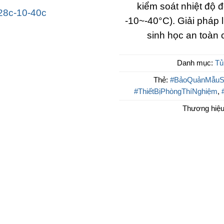
kiểm soát nhiệt độ 
-10~-40°C). Giải pháp 
sinh học an toàn 
Danh mục:
Tủ
Thẻ:
#BảoQuảnMẫuS
#ThiếtBịPhòngThíNghiệm
,
Thương hiệ