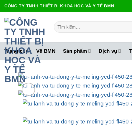
Bỏ
CÔNG TY TNHH THIẾT BỊ KHOA HỌC VÀ Y TẾ BMN
qua
nội
Tìm
dung
kiếm:
Trang chủ
Về BMN
Sản phẩm
Dịch vụ
T