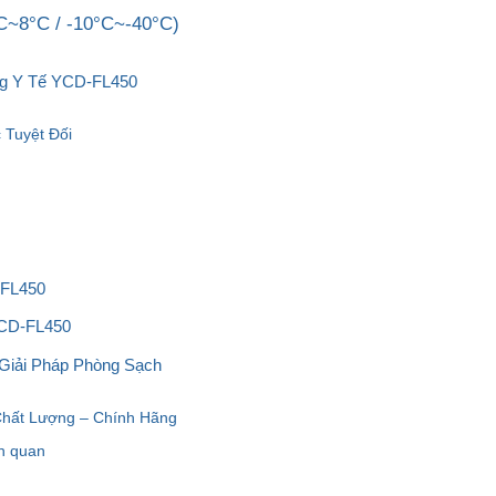
C~8°C / -10°C~-40°C)
ng Y Tế YCD-FL450
 Tuyệt Đối
-FL450
YCD-FL450
 Giải Pháp Phòng Sạch
Chất Lượng – Chính Hãng
n quan