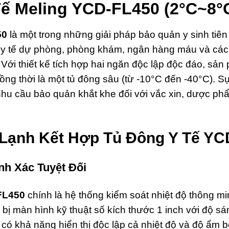
ế Meling YCD-FL450 (2°C~8°C
50
là một trong những giải pháp bảo quản y sinh tiên 
 y tế dự phòng, phòng khám, ngân hàng máu và các p
. Với thiết kế tích hợp hai ngăn độc lập độc đáo, sả
ồng thời là một tủ đông sâu (từ -10°C đến -40°C). Sự
nhu cầu bảo quản khắt khe đối với vắc xin, dược phẩ
 Lạnh Kết Hợp Tủ Đông Y Tế Y
nh Xác Tuyệt Đối
-FL450
chính là hệ thống kiểm soát nhiệt độ thông mi
bị màn hình kỹ thuật số kích thước 1 inch với độ sán
có khả năng hiển thị độc lập cả nhiệt độ và độ ẩm b