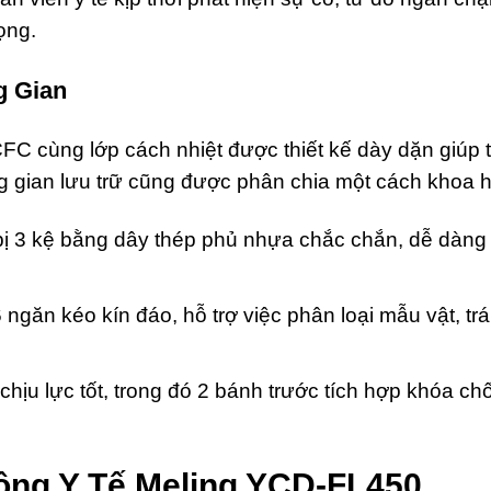
ọng.
g Gian
 cùng lớp cách nhiệt được thiết kế dày dặn giúp tủ 
ông gian lưu trữ cũng được phân chia một cách khoa 
ị 3 kệ bằng dây thép phủ nhựa chắc chắn, dễ dàng đ
ngăn kéo kín đáo, hỗ trợ việc phân loại mẫu vật, tr
hịu lực tốt, trong đó 2 bánh trước tích hợp khóa chố
ng Y Tế Meling YCD-FL450