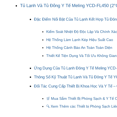
Tủ Lạnh Và Tủ Đông Y Tế Meling YCD-FL450 (2°
Đặc Điểm Nổi Bật Của Tủ Lạnh Kết Hợp Tủ Đô
Kiểm Soát Nhiệt Độ Độc Lập Và Chính Xác
Hệ Thống Làm Lạnh Kép Hiệu Suất Cao
Hệ Thống Cảnh Báo An Toàn Toàn Diện
Thiết Kế Tiện Dụng Và Tối Ưu Không Gian
Ứng Dụng Của Tủ Lạnh Đông Y Tế Meling YCD
Thông Số Kỹ Thuật Tủ Lạnh Và Tủ Đông Y Tế 
Đối Tác Cung Cấp Thiết Bị Khoa Học Và Y Tế –
🛒 Mua Sắm Thiết Bị Phòng Sạch & Y Tế 
🔍 Xem Thêm các Thiết bị Phòng Sạch Liê