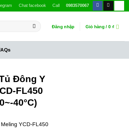
legram
Chat facebook
Call
0983570067
Đăng nhập
Giỏ hàng /
0
₫
FAQs
 Tủ Đông Y
YCD-FL450
10~-40°C)
tế Meling YCD-FL450