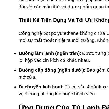
đối với các mẫu thử và dược phẩm quan tr
Thiết Kế Tiện Dụng Và Tối Ưu Khôn
Công nghệ bọt polyurethane không chứa CFC
mọi sự thất thoát nhiệt ra môi trường. Kh
Buồng làm lạnh (ngăn trên):
Được trang b
lọ, hộp vắc xin kích cỡ khác nhau.
Buồng cấp đông (ngăn dưới):
Bao gồm 6 
mở cửa.
Di chuyển linh hoạt:
Tủ có sẵn 4 bánh xe c
vị trí trong phòng lab hoặc bệnh viện.
Ứng Dụng Của Tủ Lạnh Đô