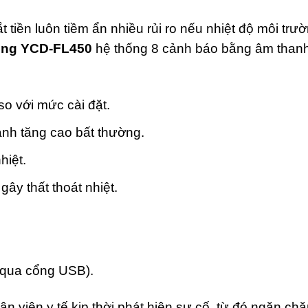
tiền luôn tiềm ẩn nhiều rủi ro nếu nhiệt độ môi trườ
đông YCD-FL450
hệ thống 8 cảnh báo bằng âm thanh
o với mức cài đặt.
anh tăng cao bất thường.
hiệt.
ây thất thoát nhiệt.
ếp qua cổng USB).
ân viên y tế kịp thời phát hiện sự cố, từ đó ngăn 