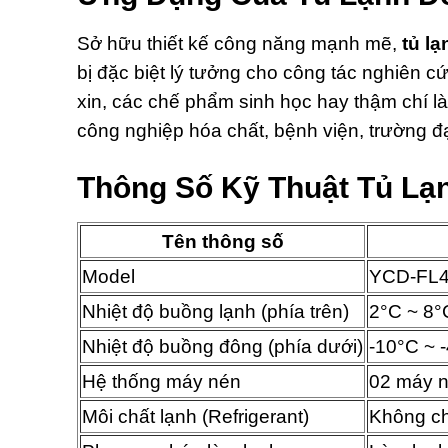
Sở hữu thiết kế công năng mạnh mẽ,
tủ l
bị đặc biệt lý tưởng cho công tác nghiên c
xin, các chế phẩm sinh học hay thậm chí l
công nghiệp hóa chất, bệnh viện, trường đ
Thông Số Kỹ Thuật Tủ Lạ
Tên thông số
Model
YCD-FL
Nhiệt độ buồng lạnh (phía trên)
2°C ~ 8°
Nhiệt độ buồng đông (phía dưới)
-10°C ~ 
Hệ thống máy nén
02 máy né
Môi chất lạnh (Refrigerant)
Không ch