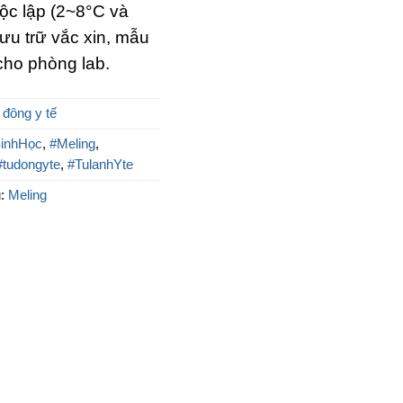
độc lập (2~8°C và
lưu trữ vắc xin, mẫu
cho phòng lab.
 đông y tế
inhHọc
,
#Meling
,
#tudongyte
,
#TulanhYte
u:
Meling