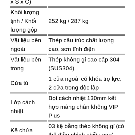
x S x C)
Khối lượng
tịnh / Khối
252 kg / 287 kg
lượng gộp
Vật liệu bên
Thép cấu trúc chất lượng
ngoài
cao, sơn tĩnh điện
Vật liệu bên
Thép không gỉ cao cấp 304
trong
(SUS304)
1 cửa ngoài có khóa trợ lực,
Cửa tủ
2 cửa trong độc lập
Bọt cách nhiệt 130mm kết
Lớp cách
hợp màng chân không VIP
nhiệt
Plus
03 kệ bằng thép không gỉ (có
Kệ chứa
thể điều chỉnh chiều cao)