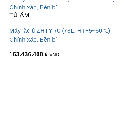
TỦ ẤM
Máy lắc ủ ZHTY-70 (78L, RT+5~60℃) –
Chính xác, Bền bỉ
163.436.400
₫
VND