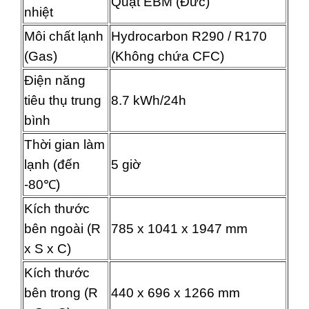
Quạt EBM (Đức)
nhiệt
Môi chất lạnh
Hydrocarbon R290 / R170
(Gas)
(Không chứa CFC)
Điện năng
tiêu thụ trung
8.7 kWh/24h
bình
Thời gian làm
lạnh (đến
5 giờ
-80℃)
Kích thước
bên ngoài (R
785 x 1041 x 1947 mm
x S x C)
Kích thước
bên trong (R
440 x 696 x 1266 mm