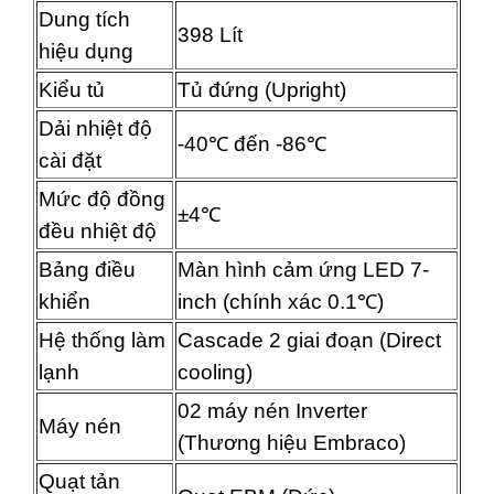
Dung tích
398 Lít
hiệu dụng
Kiểu tủ
Tủ đứng (Upright)
Dải nhiệt độ
-40℃ đến -86℃
cài đặt
Mức độ đồng
±4℃
đều nhiệt độ
Bảng điều
Màn hình cảm ứng LED 7-
khiển
inch (chính xác 0.1℃)
Hệ thống làm
Cascade 2 giai đoạn (Direct
lạnh
cooling)
02 máy nén Inverter
Máy nén
(Thương hiệu Embraco)
Quạt tản