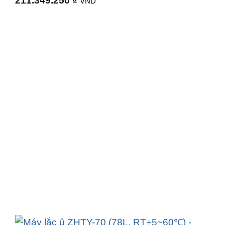
211.349.250
₫
VND