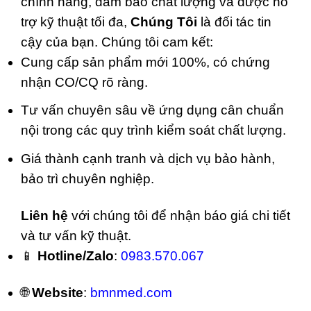
chính hãng, đảm bảo chất lượng và được hỗ
trợ kỹ thuật tối đa,
Chúng Tôi
là đối tác tin
cậy của bạn. Chúng tôi cam kết:
Cung cấp sản phẩm mới 100%, có chứng
nhận CO/CQ rõ ràng.
Tư vấn chuyên sâu về ứng dụng cân chuẩn
nội trong các quy trình kiểm soát chất lượng.
Giá thành cạnh tranh và dịch vụ bảo hành,
bảo trì chuyên nghiệp.
Liên hệ
với chúng tôi để nhận báo giá chi tiết
và tư vấn kỹ thuật.
📱
Hotline/Zalo
:
0983.570.067
🌐
Website
:
bmnmed.com