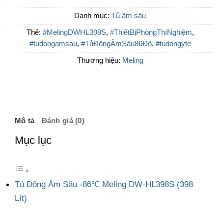
Danh mục:
Tủ âm sâu
Thẻ:
#MelingDWHL398S
,
#ThiếtBịPhòngThíNghiệm
,
#tudongamsau
,
#TủĐôngÂmSâu86Độ
,
#tudongyte
Thương hiệu:
Meling
Mô tả
Đánh giá (0)
Mục lục
Tủ Đông Âm Sâu -86℃ Meling DW-HL398S (398
Lít)