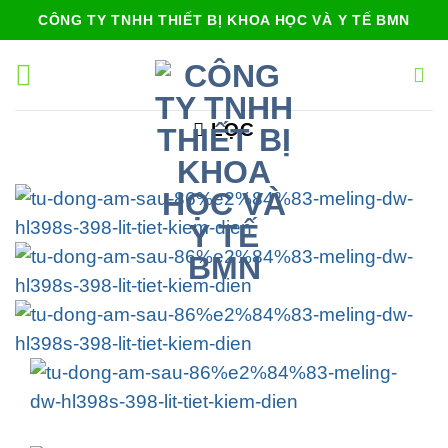
Bỏ
CÔNG TY TNHH THIẾT BỊ KHOA HỌC VÀ Y TẾ BMN
qua
nội
dung
LỌC