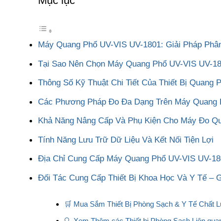
Mục lục
Máy Quang Phổ UV-VIS UV-1801: Giải Pháp Phân
Tại Sao Nên Chọn Máy Quang Phổ UV-VIS UV-18
Thông Số Kỹ Thuật Chi Tiết Của Thiết Bị Quang
Các Phương Pháp Đo Đa Dạng Trên Máy Quang 
Khả Năng Nâng Cấp Và Phụ Kiện Cho Máy Đo Q
Tính Năng Lưu Trữ Dữ Liệu Và Kết Nối Tiện Lợi
Địa Chỉ Cung Cấp Máy Quang Phổ UV-VIS UV-18
Đối Tác Cung Cấp Thiết Bị Khoa Học Và Y Tế – 
🛒 Mua Sắm Thiết Bị Phòng Sạch & Y Tế Chất 
🔍 Xem Thêm các Thiết bị Phòng Sạch Liên qua