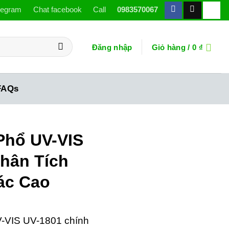
legram
Chat facebook
Call
0983570067
Đăng nhập
Giỏ hàng /
0
₫
FAQs
Phổ UV-VIS
Phân Tích
ác Cao
-VIS UV-1801 chính