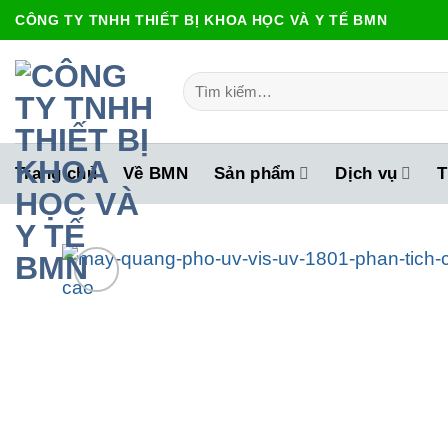
Bỏ
CÔNG TY TNHH THIẾT BỊ KHOA HỌC VÀ Y TẾ BMN
qua
nội
Tìm
dung
kiếm:
Trang chủ
Về BMN
Sản phẩm
Dịch vụ
T