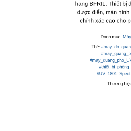
hãng BFRIL. Thiết bị 
dược điển, màn hình 
chính xác cao cho p
Danh mục:
Máy
Thẻ:
#may_do_quan
#may_quang_p
#may_quang_pho_U
#thiết_bị_phòng
#UV_1801_Spectr
Thương hiệ