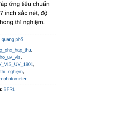
đáp ứng tiêu chuẩn
7 inch sắc nét, độ
hòng thí nghiệm.
 quang phổ
g_pho_hap_thu
,
ho_uv_vis
,
V_VIS_UV_1801
,
_thí_nghiệm
,
ophotometer
u:
BFRL