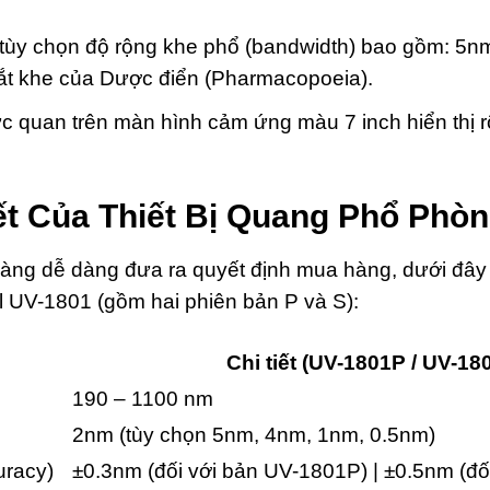
tùy chọn độ rộng khe phổ (bandwidth) bao gồm: 5n
hắt khe của Dược điển (Pharmacopoeia).
ực quan trên màn hình cảm ứng màu 7 inch hiển thị 
ết Của Thiết Bị Quang Phổ Phò
ng dễ dàng đưa ra quyết định mua hàng, dưới đây l
 UV-1801 (gồm hai phiên bản P và S):
Chi tiết (UV-1801P / UV-18
190 – 1100 nm
2nm (tùy chọn 5nm, 4nm, 1nm, 0.5nm)
uracy)
±0.3nm (đối với bản UV-1801P) | ±0.5nm (đ