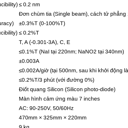
ibility)
≤ 0.2 nm
Đơn chùm tia (Single beam), cách tử phẳn
uracy)
±0.3%T (0-100%T)
ibility)
≤ 0.2%T
T, A (-0.301-3A), C, E
≤0.1%T (NaI tại 220nm; NaNO2 tại 340nm)
±0.003A
≤0.002A/giờ (tại 500nm, sau khi khởi động 
≤0.2%T/3 phút (với đường 0%)
Điốt quang Silicon (Silicon photo-diode)
Màn hình cảm ứng màu 7 inches
AC: 90-250V, 50/60Hz
470mm × 325mm × 220mm
9 kg