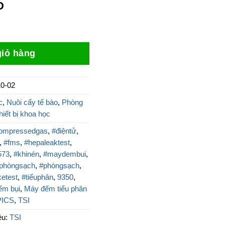
gốc
hiện
D
là:
tại
sạch AeroTrak 9510-02 số lượng
396.480.000 ₫.
là:
337.008.000 ₫.
iỏ hàng
10-02
c
,
Nuôi cấy tế bào
,
Phòng
hiết bị khoa học
ompressedgas
,
#điệntử
,
,
#fms
,
#hepaleaktest
,
573
,
#khinén
,
#maydembui
,
iphòngsạch
,
#phòngsạch
,
etest
,
#tiểuphân
,
9350
,
ếm bụi
,
Máy đếm tiểu phân
PICS
,
TSI
ệu:
TSI