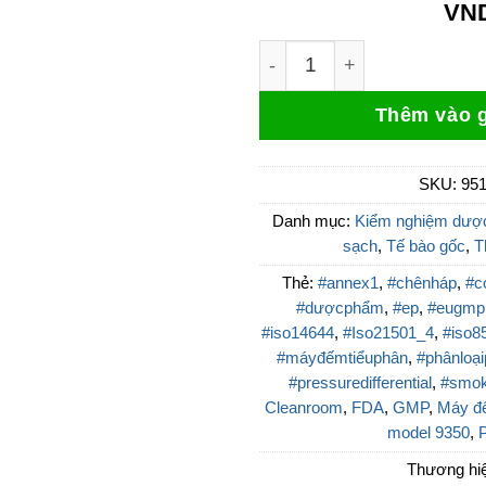
VN
Máy đếm tiểu phân phòng 
Thêm vào g
SKU:
95
Danh mục:
Kiểm nghiệm dượ
sạch
,
Tế bào gốc
,
T
Thẻ:
#annex1
,
#chênháp
,
#c
#dượcphẩm
,
#ep
,
#eugmp
#iso14644
,
#Iso21501_4
,
#iso8
#máyđếmtiểuphân
,
#phânloạ
#pressuredifferential
,
#smok
Cleanroom
,
FDA
,
GMP
,
Máy đ
model 9350
,
Thương hi