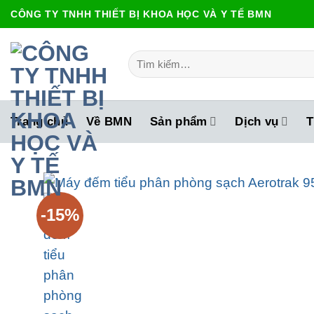
Bỏ
CÔNG TY TNHH THIẾT BỊ KHOA HỌC VÀ Y TẾ BMN
qua
nội
Tìm
dung
kiếm:
Trang chủ
Về BMN
Sản phẩm
Dịch vụ
T
-15%