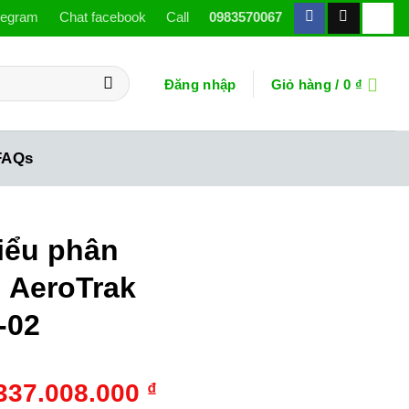
legram
Chat facebook
Call
0983570067
Đăng nhập
Giỏ hàng /
0
₫
FAQs
iểu phân
 AeroTrak
-02
Giá
Giá
337.008.000
₫