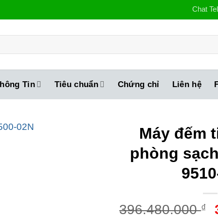
Chat Te
hông Tin
Tiêu chuẩn
Chứng chỉ
Liên hệ
Máy đếm t
phòng sạch
9510
396.480.000
₫