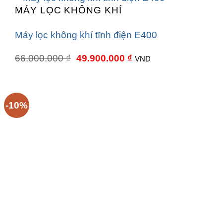
MÁY LỌC KHÔNG KHÍ
Máy lọc không khí tĩnh điện E400
Giá
Giá
66.000.000
₫
49.900.000
₫
VND
gốc
hiện
là:
tại
66.000.000 ₫.
là:
49.900.000 ₫.
-10%