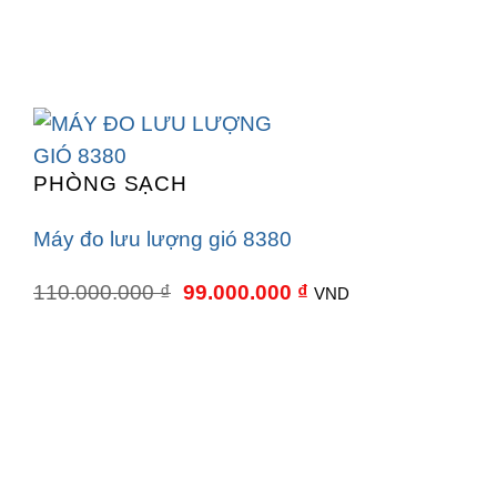
PHÒNG SẠCH
Máy đo lưu lượng gió 8380
Giá
Giá
110.000.000
₫
99.000.000
₫
VND
gốc
hiện
là:
tại
110.000.000 ₫.
là:
99.000.000 ₫.