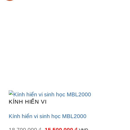
KÍNH HIỂN VI
Kính hiển vi sinh học MBL2000
Giá
Giá
18.700.000
₫
15.500.000
₫