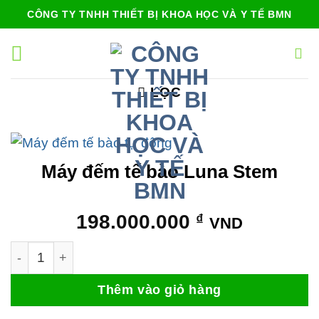
Bỏ
CÔNG TY TNHH THIẾT BỊ KHOA HỌC VÀ Y TẾ BMN
qua
nội
dung
LỌC
Máy đếm tế bào Luna Stem
198.000.000
₫
VND
Máy đếm tế bào Luna Stem số lượng
Thêm vào giỏ hàng