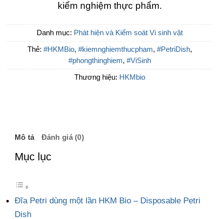
kiểm nghiệm thực phẩm.
Danh mục:
Phát hiện và Kiểm soát Vi sinh vật
Thẻ:
#HKMBio
,
#kiemnghiemthucpham
,
#PetriDish
,
#phongthinghiem
,
#ViSinh
Thương hiệu:
HKMbio
Mô tả
Đánh giá (0)
Mục lục
Đĩa Petri dùng một lần HKM Bio – Disposable Petri
Dish