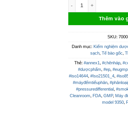
Đầu vào có gai cho cổng 
Thêm vào g
SKU:
7000
Danh mục:
Kiểm nghiệm dượ
sạch
,
Tế bào gốc
,
T
Thẻ:
#annex1
,
#chênháp
,
#c
#dượcphẩm
,
#ep
,
#eugmp
#iso14644
,
#Iso21501_4
,
#iso8
#máyđếmtiểuphân
,
#phânloạ
#pressuredifferential
,
#smok
Cleanroom
,
FDA
,
GMP
,
Máy đ
model 9350
,