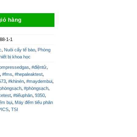
di động 100 lpm 700091 số lượng
13.990.000 ₫.
là:
10.454.000 ₫.
iỏ hàng
88-1-1
c
,
Nuôi cấy tế bào
,
Phòng
hiết bị khoa học
ompressedgas
,
#điệntử
,
,
#fms
,
#hepaleaktest
,
573
,
#khinén
,
#maydembui
,
iphòngsạch
,
#phòngsạch
,
etest
,
#tiểuphân
,
9350
,
ếm bụi
,
Máy đếm tiểu phân
PICS
,
TSI