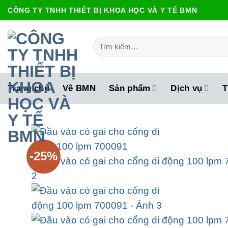
Bỏ
CÔNG TY TNHH THIẾT BỊ KHOA HỌC VÀ Y TẾ BMN
qua
nội
Tìm
dung
kiếm:
Trang chủ
Về BMN
Sản phẩm
Dịch vụ
T
-25%