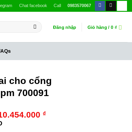
legram
Chat facebook
Call
0983570067
Đăng nhập
Giỏ hàng /
0
₫
FAQs
ai cho cổng
 lpm 700091
Giá
Giá
10.454.000
₫
gốc
hiện
D
là:
tại