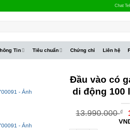
Chat Te
hông Tin
Tiêu chuẩn
Chứng chỉ
Liên hệ
Đầu vào có g
di động 100
13.990.000
₫
VN