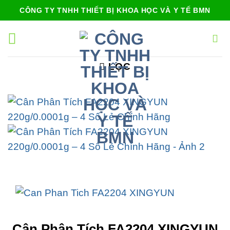
Bỏ
CÔNG TY TNHH THIẾT BỊ KHOA HỌC VÀ Y TẾ BMN
qua
nội
dung
LỌC
Cân Phân Tích FA2204 XINGYUN