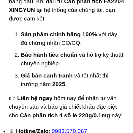
hàng đầu. Khi đầu tư
Cân phân tích FA2204
XINGYUN
tại hệ thống của chúng tôi, bạn
được cam kết:
Sản phẩm chính hãng 100%
với đầy
đủ chứng nhận CO/CQ.
Bảo hành tiêu chuẩn
và hỗ trợ kỹ thuật
chuyên nghiệp.
Giá bán cạnh tranh
và tốt nhất thị
trường năm
2025
.
👉
Liên hệ ngay
hôm nay để nhận tư vấn
chuyên sâu và báo giá chiết khấu đặc biệt
cho
Cân phân tích 4 số lẻ 220g/0.1mg
này!
📱
Hotline/Zalo
:
0983.570.067