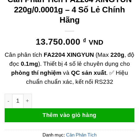
220g/0.0001g – 4 Số Lẻ Chính
Hãng
13.750.000
₫
VND
Cân phân tích
FA2204 XINGYUN
(Max
220g
, độ
đọc
0.1mg
). Thiết bị 4 số lẻ chuyên dụng cho
phòng thí nghiệm
và
QC sản xuất
. ✅ Hiệu
chuẩn chuẩn xác, kết nối RS232
Cân Phân Tích FA2204 XINGYUN 220g/0.0001g – 4 Số 
Thêm vào giỏ hàng
Danh mục:
Cân Phân Tích