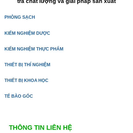
tra chất lượng và giải pháp sản xuất
PHÒNG SẠCH
KIỂM NGHIỆM DƯỢC
KIỂM NGHIỆM THỰC PHẨM
THIẾT BỊ THÍ NGHIỆM
THIẾT BỊ KHOA HỌC
TẾ BÀO GỐC
THÔNG TIN LIÊN HỆ