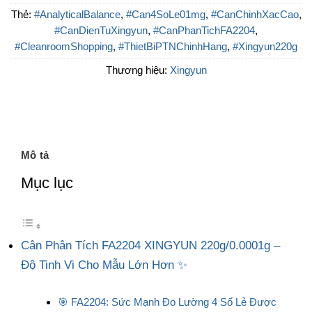
Thẻ:
#AnalyticalBalance
,
#Can4SoLe01mg
,
#CanChinhXacCao
,
#CanDienTuXingyun
,
#CanPhanTichFA2204
,
#CleanroomShopping
,
#ThietBiPTNChinhHang
,
#Xingyun220g
Thương hiệu:
Xingyun
Mô tả
Mục lục
Cân Phân Tích FA2204 XINGYUN 220g/0.0001g –
Độ Tinh Vi Cho Mẫu Lớn Hơn ✨
🎯 FA2204: Sức Mạnh Đo Lường 4 Số Lẻ Được