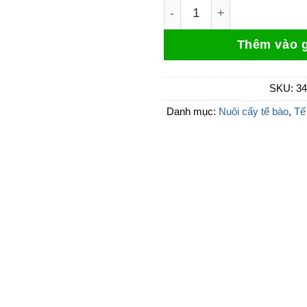
AggreWell 400 24-well, 1p
Thêm vào g
SKU:
34
Danh mục:
Nuôi cấy tế bào
,
Tế