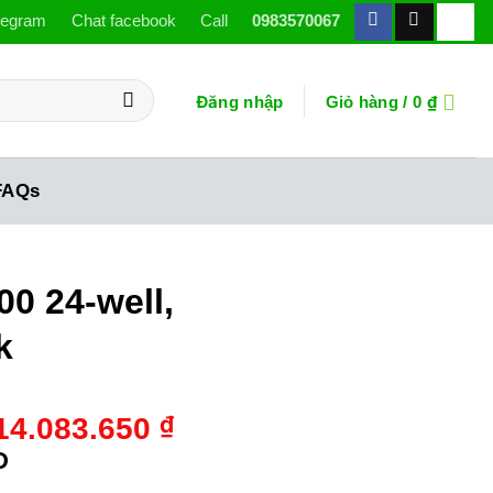
legram
Chat facebook
Call
0983570067
Đăng nhập
Giỏ hàng /
0
₫
FAQs
00 24-well,
k
Giá
Giá
14.083.650
₫
gốc
hiện
D
là:
tại