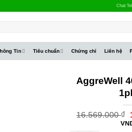
Chat Te
hông Tin
Tiêu chuẩn
Chứng chỉ
Liên hệ
AggreWell 4
1p
16.569.000
₫
VN