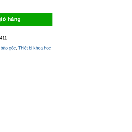
k số lượng
16.569.000 ₫.
là:
14.083.650 ₫.
iỏ hàng
411
 bào gốc
,
Thiết bị khoa học