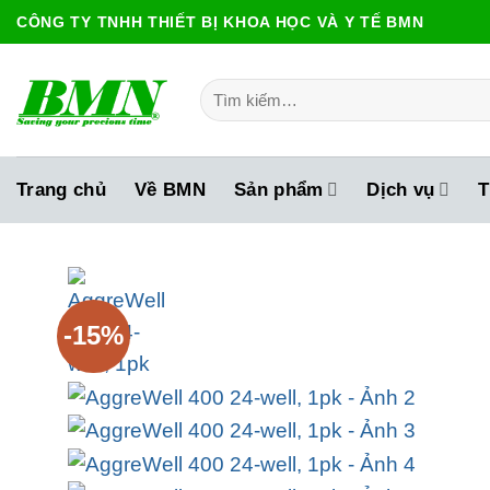
Bỏ
CÔNG TY TNHH THIẾT BỊ KHOA HỌC VÀ Y TẾ BMN
qua
nội
Tìm
dung
kiếm:
Trang chủ
Về BMN
Sản phẩm
Dịch vụ
T
-15%