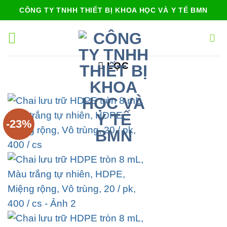
Bỏ
CÔNG TY TNHH THIẾT BỊ KHOA HỌC VÀ Y TẾ BMN
qua
nội
dung
LỌC
-23%