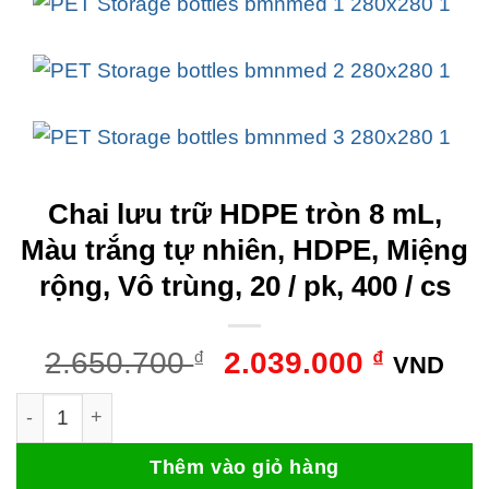
Chai lưu trữ HDPE tròn 8 mL,
Màu trắng tự nhiên, HDPE, Miệng
rộng, Vô trùng, 20 / pk, 400 / cs
Giá
Giá
2.650.700
₫
2.039.000
₫
VND
gốc
hiện
Chai lưu trữ HDPE tròn 8 mL, Màu trắng tự nhiên, HDPE
là:
tại
2.650.700 ₫.
là:
Thêm vào giỏ hàng
2.039.0