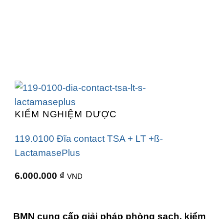
KIỂM NGHIỆM DƯỢC
119.0100 Đĩa contact TSA + LT +ß-
LactamasePlus
6.000.000
₫
VND
BMN cung cấp giải pháp phòng sạch, kiểm