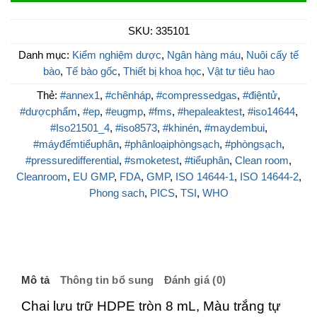
SKU:
335101
Danh mục:
Kiểm nghiệm dược
,
Ngân hàng máu
,
Nuôi cấy tế
bào
,
Tế bào gốc
,
Thiết bị khoa học
,
Vật tư tiêu hao
Thẻ:
#annex1
,
#chênháp
,
#compressedgas
,
#điệntử
,
#dượcphẩm
,
#ep
,
#eugmp
,
#fms
,
#hepaleaktest
,
#iso14644
,
#Iso21501_4
,
#iso8573
,
#khinén
,
#maydembui
,
#máyđếmtiểuphân
,
#phânloạiphòngsạch
,
#phòngsạch
,
#pressuredifferential
,
#smoketest
,
#tiểuphân
,
Clean room
,
Cleanroom
,
EU GMP
,
FDA
,
GMP
,
ISO 14644-1
,
ISO 14644-2
,
Phong sach
,
PICS
,
TSI
,
WHO
Mô tả
Thông tin bổ sung
Đánh giá (0)
Chai lưu trữ HDPE tròn 8 mL, Màu trắng tự