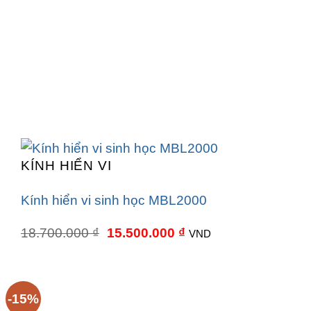
KÍNH HIỂN VI
Kính hiển vi sinh học MBL2000
Giá
Giá
18.700.000
₫
15.500.000
₫
VND
gốc
hiện
là:
tại
18.700.000 ₫.
là:
15.500.000 ₫.
-15%