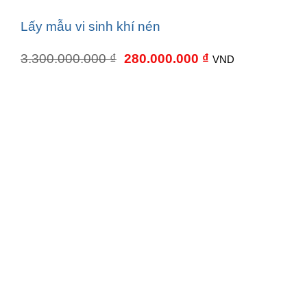
Lấy mẫu vi sinh khí nén
Giá
Giá
3.300.000.000
₫
280.000.000
₫
VND
gốc
hiện
là:
tại
3.300.000.000 ₫.
là:
280.000.000 ₫.