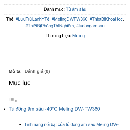
Danh mục:
Tủ âm sâu
Thẻ:
#LưuTrữLạnhYTế
,
#MelingDWFW360
,
#ThietBiKhoaHoc
,
#ThiếtBịPhòngThíNghiệm
,
#tudongamsau
Thương hiệu:
Meling
Mô tả
Đánh giá (0)
Mục lục
Tủ đông âm sâu -40°C Meling DW-FW360
Tính năng nổi bật của tủ đông âm sâu Meling DW-