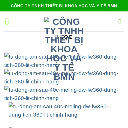
Bỏ
CÔNG TY TNHH THIẾT BỊ KHOA HỌC VÀ Y TẾ BMN
qua
nội
dung
LỌC