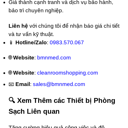
Giá thành cạnh tranh và dịch vụ bảo hành,
bảo trì chuyên nghiệp.
Liên hệ
với chúng tôi để nhận báo giá chi tiết
và tư vấn kỹ thuật.
📱
Hotline/Zalo
:
0983.570.067
🌐
Website
:
bmnmed.com
🌐
Website
:
cleanroomshopping.com
📧
Email
:
sales@bmnmed.com
🔍 Xem Thêm các Thiết bị Phòng
Sạch Liên quan
Tăng cường hiệu quả công việc và độ