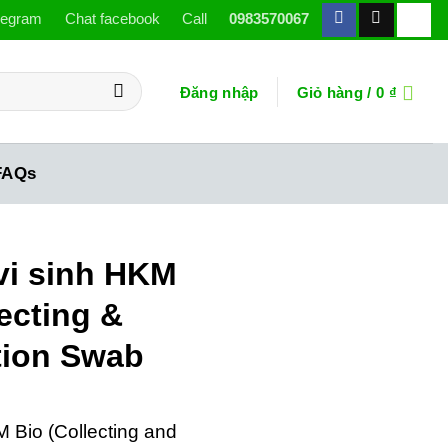
legram
Chat facebook
Call
0983570067
Đăng nhập
Giỏ hàng /
0
₫
FAQs
vi sinh HKM
ecting &
tion Swab
 Bio (Collecting and