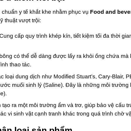
u chuẩn y tế khắt khe nhằm phục vụ
Food and bever
thuật vượt trội:
Cung cấp quy trình khép kín, tiết kiệm tối đa thời gian
ông có thể dễ dàng được lấy ra khỏi ống chứa mà
ình thao tác.
 loại dung dịch như Modified Stuart’s, Cary-Blair,
nước muối sinh lý (Saline). Đây là những môi trườn
e).
tạo ra một môi trường ẩm và trơ, giúp bảo vệ cấu trú
các vi sinh vật cạnh tranh khác trong quá trình chờ 
hân loại sản phẩm