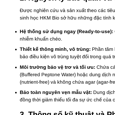
Được nghiên cứu và sản xuất theo các tiê
sinh học HKM Bio sở hữu những đặc tính kỹ 
Hệ thống sử dụng ngay (Ready-to-use):
nhiễm khuẩn chéo.
Thiết kế thông minh, vô trùng:
Phần tăm b
bảo điều kiện vô trùng tuyệt đối trong quá tr
Môi trường bảo vệ trơ và tối ưu:
Chứa các
(Buffered Peptone Water) hoặc dung dịch 
(nutrient-free) và không chứa agar (agar-fre
Bảo toàn nguyên vẹn mẫu vật:
Dung dịch 
đồng thời giảm thiểu tối đa sự ức chế của 
3. Thông số kỹ thuật và P