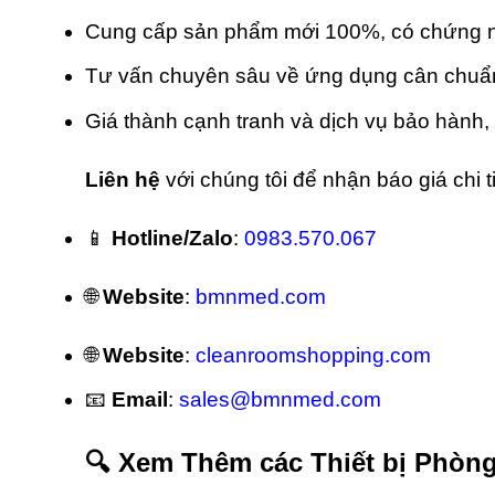
Cung cấp sản phẩm mới 100%, có chứng 
Tư vấn chuyên sâu về ứng dụng cân chuẩn n
Giá thành cạnh tranh và dịch vụ bảo hành, 
Liên hệ
với chúng tôi để nhận báo giá chi ti
📱
Hotline/Zalo
:
0983.570.067
🌐
Website
:
bmnmed.com
🌐
Website
:
cleanroomshopping.com
📧
Email
:
sales@bmnmed.com
🔍 Xem Thêm các Thiết bị Phòn