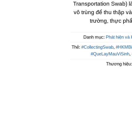
Transportation Swab) là
vô trùng để thu thập 
trường, thực ph
Danh mục:
Phát hiện và 
Thẻ:
#CollectingSwab
,
#HKMBi
#QueLayMauViSinh
,
Thương hiệu