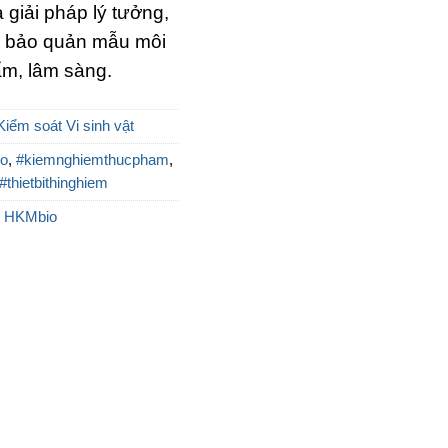
 giải pháp lý tưởng,
và bảo quản mẫu môi
ẩm, lâm sàng.
Kiểm soát Vi sinh vật
o
,
#kiemnghiemthucpham
,
#thietbithinghiem
:
HKMbio