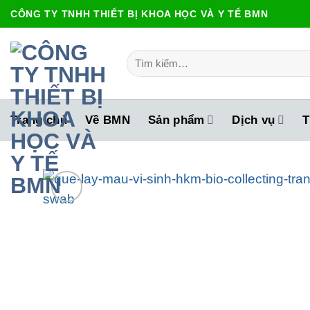
Bỏ
CÔNG TY TNHH THIẾT BỊ KHOA HỌC VÀ Y TẾ BMN
qua
nội
Tìm
dung
kiếm:
Trang chủ
Về BMN
Sản phẩm
Dịch vụ
T