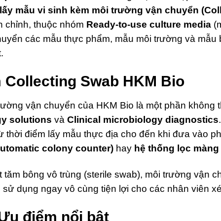
lấy mẫu vi sinh kèm môi trường vận chuyển (Col
n chỉnh, thuộc nhóm
Ready-to-use culture media
(m
vận chuyển các mẫu thực phẩm, mẫu môi trường và mẫ
.
m Collecting Swab HKM Bio
ờng vận chuyển của HKM Bio là một phần không thể 
y solutions
và
Clinical microbiology diagnostics
 từ thời điểm lấy mẫu thực địa cho đến khi đưa vào 
utomatic colony counter)
hay
hệ thống lọc màng 
 tăm bông vô trùng (sterile swab), môi trường vận 
 sử dụng ngay vô cùng tiện lợi cho các nhân viên 
Ưu điểm nổi bật