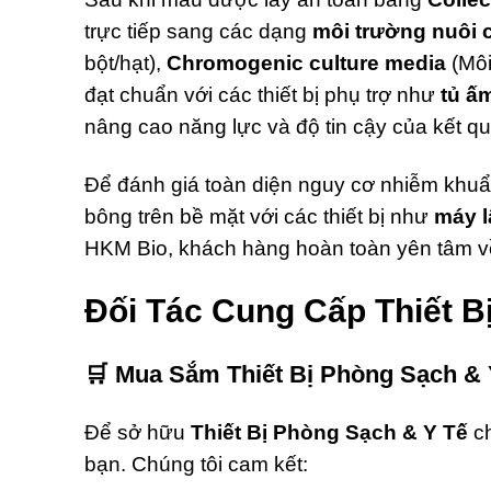
trực tiếp sang các dạng
môi trường nuôi c
bột/hạt),
Chromogenic culture media
(Môi
đạt chuẩn với các thiết bị phụ trợ như
tủ ấm
nâng cao năng lực và độ tin cậy của kết q
Để đánh giá toàn diện nguy cơ nhiễm khuẩn
bông trên bề mặt với các thiết bị như
máy l
HKM Bio, khách hàng hoàn toàn yên tâm về
Đối Tác Cung Cấp Thiết B
🛒
Mua Sắm Thiết Bị Phòng Sạch & 
Để sở hữu
Thiết Bị Phòng Sạch & Y Tế
ch
bạn. Chúng tôi cam kết: