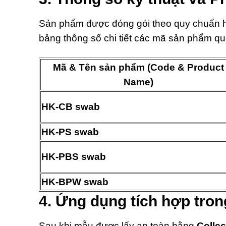
Sản phẩm được đóng gói theo quy chuẩn h
bảng thông số chi tiết các mã sản phẩm q
Mã & Tên sản phẩm (Code & Product
Name)
HK-CB swab
HK-PS swab
HK-PBS swab
HK-BPW swab
4. Ứng dụng tích hợp tron
Sau khi mẫu được lấy an toàn bằng
Colle