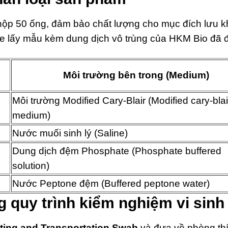
ộp 50 ống, đảm bảo chất lượng cho mục đích lưu k
ue lấy mẫu kèm dung dịch vô trùng của HKM Bio đã 
Môi trường bên trong (Medium)
Môi trường Modified Cary-Blair (Modified cary-blai
medium)
Nước muối sinh lý (Saline)
Dung dịch đệm Phosphate (Phosphate buffered
solution)
Nước Peptone đệm (Buffered peptone water)
g quy trình kiểm nghiệm vi sinh 
cting and Transportation Swab
và đưa về phòng th