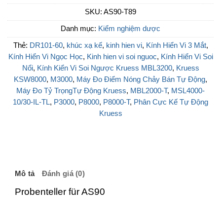
SKU:
AS90-T89
Danh mục:
Kiểm nghiệm dược
Thẻ:
DR101-60
,
khúc xạ kế
,
kinh hien vi
,
Kính Hiển Vi 3 Mắt
,
Kính Hiển Vi Ngọc Học
,
Kinh hien vi soi nguoc
,
Kính Hiển Vi Soi
Nổi
,
Kính Kiển Vi Soi Ngược Kruess MBL3200
,
Kruess
KSW8000
,
M3000
,
Máy Đo Điểm Nóng Chảy Bán Tự Động
,
Máy Đo Tỷ TrọngTự Động Kruess
,
MBL2000-T
,
MSL4000-
10/30-IL-TL
,
P3000
,
P8000
,
P8000-T
,
Phân Cực Kế Tự Động
Kruess
Mô tả
Đánh giá (0)
Probenteller für AS90