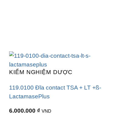
KIỂM NGHIỆM DƯỢC
119.0100 Đĩa contact TSA + LT +ß-
LactamasePlus
6.000.000
₫
VND