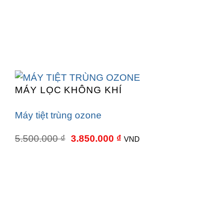
MÁY LỌC KHÔNG KHÍ
Máy tiệt trùng ozone
Giá
Giá
5.500.000
₫
3.850.000
₫
VND
gốc
hiện
là:
tại
5.500.000 ₫.
là:
3.850.000 ₫.