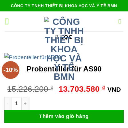
Bỏ
CÔNG TY TNHH THIẾT BỊ KHOA HỌC VÀ Y TẾ BMN
qua
nội
dung
LỌC
Probenteller für AS90
-10%
Giá
Giá
15.226.200
₫
13.703.580
₫
VND
gốc
hiện
Probenteller für AS90 số lượng
là:
tại
15.226.200 ₫.
là:
Thêm vào giỏ hàng
13.703