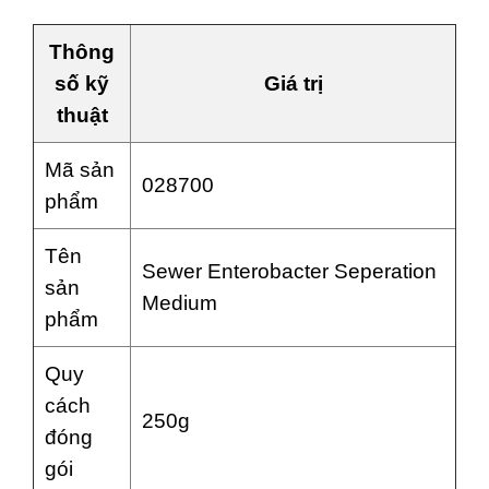
Thông
số kỹ
Giá trị
thuật
Mã sản
028700
phẩm
Tên
Sewer Enterobacter Seperation
sản
Medium
phẩm
Quy
cách
250g
đóng
gói