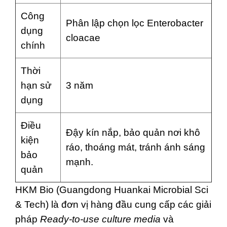
Công
Phân lập chọn lọc Enterobacter
dụng
cloacae
chính
Thời
hạn sử
3 năm
dụng
Điều
Đậy kín nắp, bảo quản nơi khô
kiện
ráo, thoáng mát, tránh ánh sáng
bảo
mạnh.
quản
HKM Bio (Guangdong Huankai Microbial Sci
& Tech) là đơn vị hàng đầu cung cấp các giải
pháp
Ready-to-use culture media
và