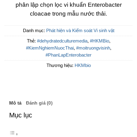
phân lập chọn lọc vi khuẩn Enterobacter
cloacae trong mẫu nước thải.
Danh mục:
Phát hiện và Kiểm soát Vi sinh vật
Thẻ:
#dehydratedculturemedia
,
#HKMBio
,
#KiemNghiemNuocThai
,
#moitruongvisinh
,
#PhanLapEnterobacter
Thương hiệu:
HKMbio
Mô tả
Đánh giá (0)
Mục lục