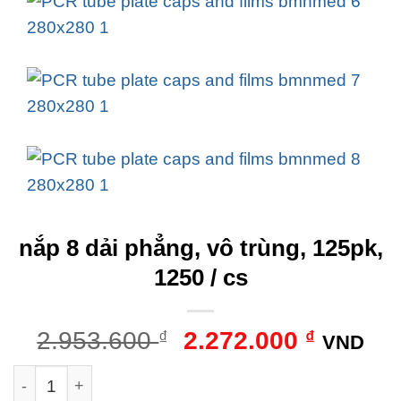
nắp 8 dải phẳng, vô trùng, 125pk,
1250 / cs
Giá
Giá
2.953.600
₫
2.272.000
₫
VND
gốc
hiện
nắp 8 dải phẳng, vô trùng, 125pk, 1250 / cs số lượng
là:
tại