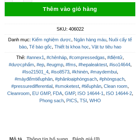
2.953.600 ₫.
là:
Thêm vào giỏ hàng
2.272.0
SKU:
406022
Danh mục:
Kiểm nghiệm dược
,
Ngân hàng máu
,
Nuôi cấy tế
bào
,
Tế bào gốc
,
Thiết bị khoa học
,
Vật tư tiêu hao
Thẻ:
#annex1
,
#chênháp
,
#compressedgas
,
#điệntử
,
#dượcphẩm
,
#ep
,
#eugmp
,
#fms
,
#hepaleaktest
,
#iso14644
,
#Iso21501_4
,
#iso8573
,
#khinén
,
#maydembui
,
#máyđếmtiểuphân
,
#phânloạiphòngsạch
,
#phòngsạch
,
#pressuredifferential
,
#smoketest
,
#tiểuphân
,
Clean room
,
Cleanroom
,
EU GMP
,
FDA
,
GMP
,
ISO 14644-1
,
ISO 14644-2
,
Phong sach
,
PICS
,
TSI
,
WHO
Mô tả
Thông tin bổ sung
Đánh giá (0)