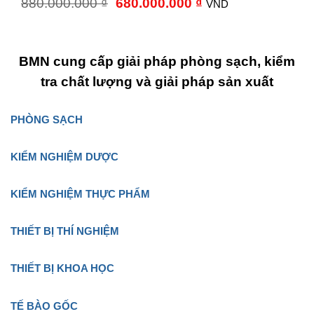
Giá
Giá
880.000.000
₫
680.000.000
₫
VND
gốc
hiện
là:
tại
880.000.000 ₫.
là:
680.000.000 ₫.
BMN cung cấp giải pháp phòng sạch, kiểm
tra chất lượng và giải pháp sản xuất
PHÒNG SẠCH
KIỂM NGHIỆM DƯỢC
KIỂM NGHIỆM THỰC PHẨM
THIẾT BỊ THÍ NGHIỆM
THIẾT BỊ KHOA HỌC
TẾ BÀO GỐC