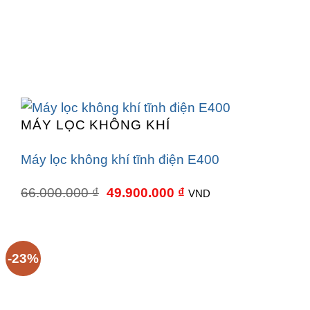
MÁY LỌC KHÔNG KHÍ
Máy lọc không khí tĩnh điện E400
Giá
Giá
66.000.000
₫
49.900.000
₫
VND
gốc
hiện
là:
tại
66.000.000 ₫.
là:
49.900.000 ₫.
-23%