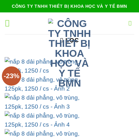
Bỏ
CÔNG TY TNHH THIẾT BỊ KHOA HỌC VÀ Y TẾ BMN
qua
nội
dung
LỌC
-23%