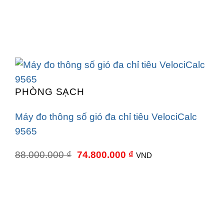
PHÒNG SẠCH
Máy đo thông số gió đa chỉ tiêu VelociCalc
9565
Giá
Giá
88.000.000
₫
74.800.000
₫
VND
gốc
hiện
là:
tại
88.000.000 ₫.
là:
74.800.000 ₫.