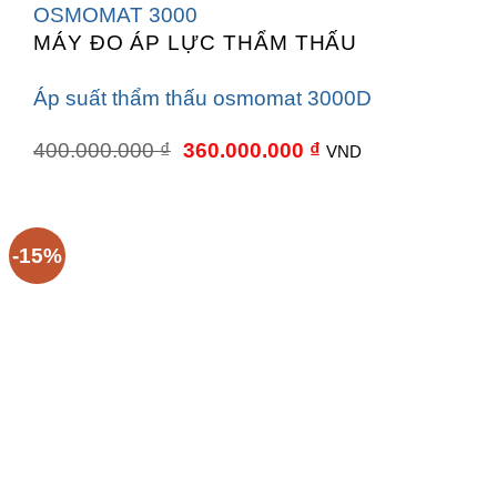
MÁY ĐO ÁP LỰC THẨM THẤU
Áp suất thẩm thấu osmomat 3000D
Giá
Giá
400.000.000
₫
360.000.000
₫
VND
gốc
hiện
là:
tại
400.000.000 ₫.
là:
360.000.000 ₫.
-15%