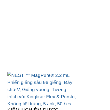
KIỂM NGHIỆM DƯỢC