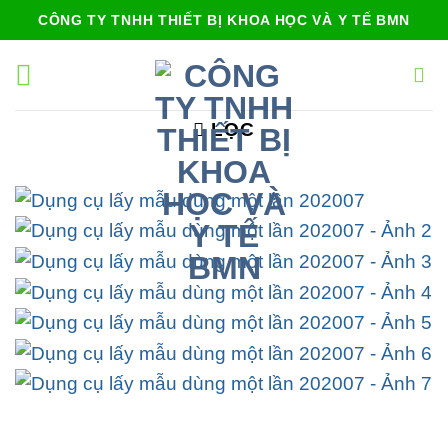
Bỏ
CÔNG TY TNHH THIẾT BỊ KHOA HỌC VÀ Y TẾ BMN
qua
nội
dung
LỌC