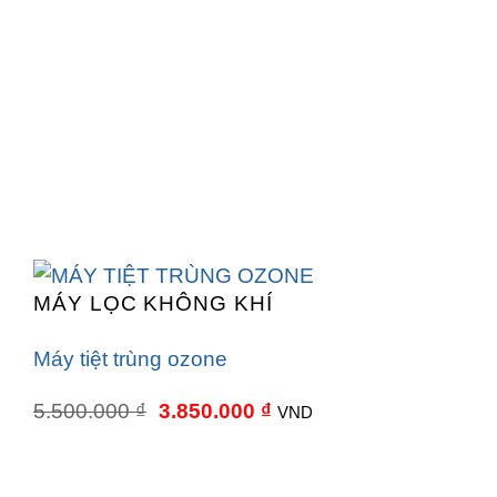
MÁY LỌC KHÔNG KHÍ
Máy tiệt trùng ozone
Giá
Giá
5.500.000
₫
3.850.000
₫
VND
gốc
hiện
là:
tại
5.500.000 ₫.
là:
3.850.000 ₫.