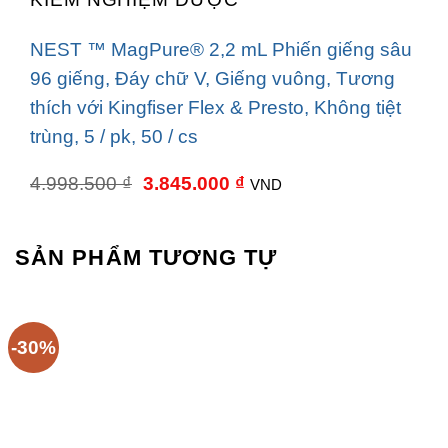
NEST ™ MagPure® 2,2 mL Phiến giếng sâu
96 giếng, Đáy chữ V, Giếng vuông, Tương
thích với Kingfiser Flex & Presto, Không tiệt
trùng, 5 / pk, 50 / cs
Giá
Giá
4.998.500
₫
3.845.000
₫
VND
gốc
hiện
là:
tại
4.998.500 ₫.
là:
3.845.000 ₫.
SẢN PHẨM TƯƠNG TỰ
-30%