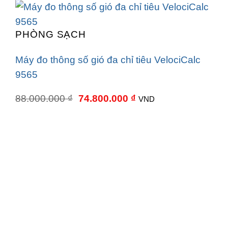
PHÒNG SẠCH
Máy đo thông số gió đa chỉ tiêu VelociCalc
9565
Giá
Giá
88.000.000
₫
74.800.000
₫
VND
gốc
hiện
là:
tại
88.000.000 ₫.
là:
74.800.000 ₫.