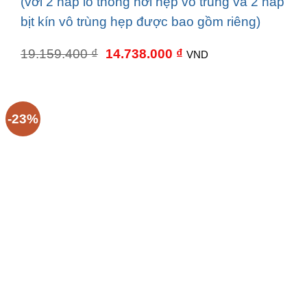
(với 2 nắp lỗ thông hơi hẹp vô trùng và 2 nắp
bịt kín vô trùng hẹp được bao gồm riêng)
Giá
Giá
19.159.400
₫
14.738.000
₫
VND
gốc
hiện
là:
tại
19.159.400 ₫.
là:
14.738.000 ₫.
-23%