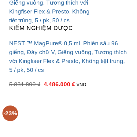
KIỂM NGHIỆM DƯỢC
NEST ™ MagPure® 0,5 mL Phiến sâu 96
giếng, Đáy chữ V, Giếng vuông, Tương thích
với Kingfiser Flex & Presto, Không tiệt trùng,
5 / pk, 50 / cs
Giá
Giá
5.831.800
₫
4.486.000
₫
VND
gốc
hiện
là:
tại
5.831.800 ₫.
là:
4.486.000 ₫.
-23%