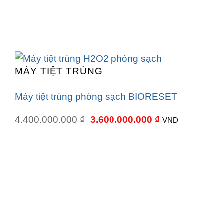
MÁY TIỆT TRÙNG
Máy tiệt trùng phòng sạch BIORESET
Giá
Giá
4.400.000.000
₫
3.600.000.000
₫
VND
gốc
hiện
là:
tại
4.400.000.000 ₫.
là:
3.600.000.000 