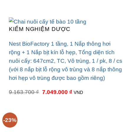
KIỂM NGHIỆM DƯỢC
Nest BioFactory 1 tầng, 1 Nắp thông hơi
rộng + 1 Nắp bịt kín lỗ hẹp, Tổng diện tích
nuôi cấy: 647cm2, TC, Vô trùng, 1 / pk, 8 / cs
(với 8 nắp bịt lỗ rộng vô trùng và 8 nắp thông
hơi hẹp vô trùng được bao gồm riêng)
Giá
Giá
9.163.700
₫
7.049.000
₫
VND
gốc
hiện
là:
tại
9.163.700 ₫.
là:
7.049.000 ₫.
-23%