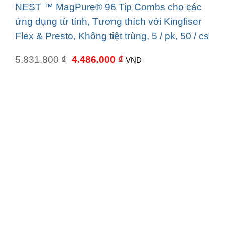
NEST ™ MagPure® 96 Tip Combs cho các
ứng dụng từ tính, Tương thích với Kingfiser
Flex & Presto, Không tiệt trùng, 5 / pk, 50 / cs
Giá
Giá
5.831.800
₫
4.486.000
₫
VND
gốc
hiện
là:
tại
5.831.800 ₫.
là:
4.486.000 ₫.