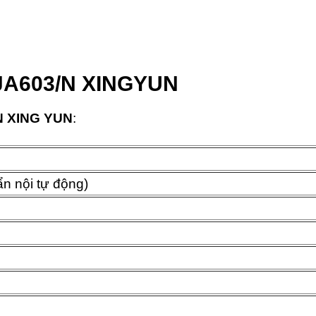
 JA603/N XINGYUN
/N XING YUN
:
n nội tự động)