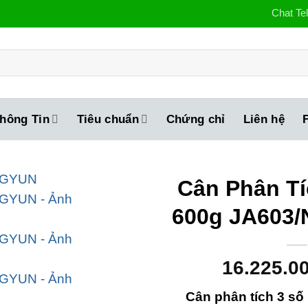
Chat Te
hông Tin
Tiêu chuẩn
Chứng chỉ
Liên hệ
Cân Phân Tí
600g JA603
16.225.0
Cân phân tích 3 số