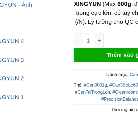
XINGYUN
(Max
600g
, 
trọng cực lớn, có tùy 
(/N). Lý tưởng cho QC 
Cân Phân Tích 3 Số Lẻ 6
Thêm vào g
Danh mục:
Cân
Thẻ:
#Can0001g
,
#Can3SoLe60
#CanTaiTrongLon
,
#Cleanroom
#PrecisionBalanc
Thương hiệu