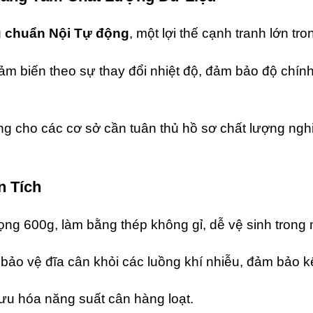
u chuẩn Nội Tự động
,
một lợi thế cạnh tranh lớn tro
m biến theo sự thay đổi nhiệt độ,
đảm bảo độ chín
ng cho các cơ sở cần tuân thủ hồ sơ chất lượng ngh
n Tích
rọng 600g,
làm bằng thép không gỉ,
dễ vệ sinh trong
bảo vệ đĩa cân khỏi các luồng khí nhiễu,
đảm bảo kế
 ưu hóa năng suất cân hàng loạt.