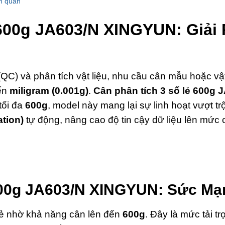
n quan
600g JA603/N XINGYUN: Giải 
C) và phân tích vật liệu,
nhu cầu cân mẫu hoặc vật 
đến
miligram (0.001g)
.
Cân phân tích 3 số lẻ 600g
 tối đa
600g
,
model này mang lại sự linh hoạt vượt trộ
ation)
tự động,
nâng cao độ tin cậy dữ liệu lên mức 
 600g JA603/N XINGYUN: Sức Mạ
 lẻ nhờ khả năng cân lên đến
600g
.
Đây là mức tải tr