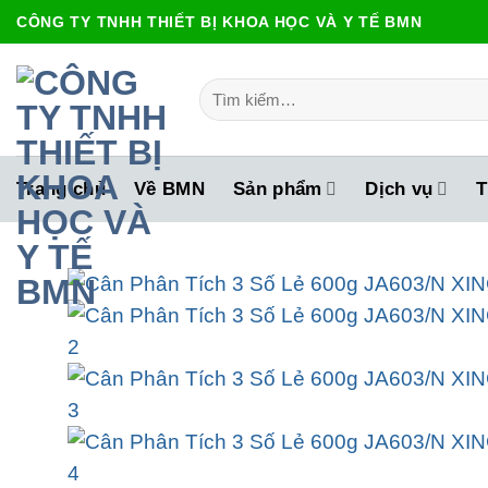
Bỏ
CÔNG TY TNHH THIẾT BỊ KHOA HỌC VÀ Y TẾ BMN
qua
nội
Tìm
dung
kiếm:
Trang chủ
Về BMN
Sản phẩm
Dịch vụ
T