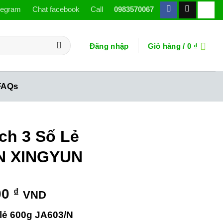
legram
Chat facebook
Call
0983570067
Đăng nhập
Giỏ hàng /
0
₫
FAQs
ch 3 Số Lẻ
/N XINGYUN
00
₫
VND
 lẻ 600g JA603/N