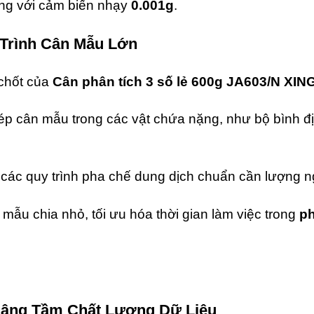
ng với cảm biến nhạy
0.001g
.
 Trình Cân Mẫu Lớn
 chốt của
Cân phân tích 3 số lẻ 600g JA603/N XI
p cân mẫu trong các vật chứa nặng,
như bộ bình đ
các quy trình pha chế dung dịch chuẩn cần lượng ng
 mẫu chia nhỏ,
tối ưu hóa thời gian làm việc trong
ph
 Nâng Tầm Chất Lượng Dữ Liệu