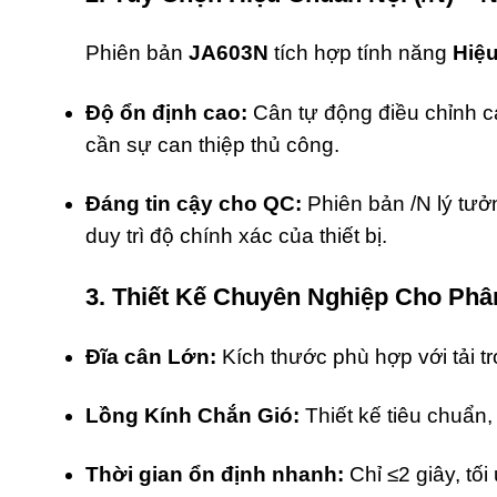
Phiên bản
JA603N
tích hợp tính năng
Hiệ
Độ ổn định cao:
Cân tự động điều chỉnh cả
cần sự can thiệp thủ công.
Đáng tin cậy cho QC:
Phiên bản /N lý tưở
duy trì độ chính xác của thiết bị.
3. Thiết Kế Chuyên Nghiệp Cho Phâ
Đĩa cân Lớn:
Kích thước phù hợp với tải t
Lồng Kính Chắn Gió:
Thiết kế tiêu chuẩn,
Thời gian ổn định nhanh:
Chỉ
≤
2
giây,
tối