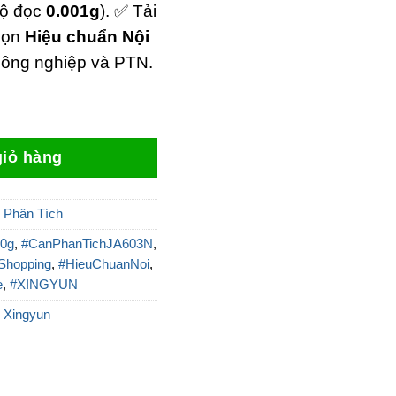
độ đọc
0.001g
). ✅ Tải
chọn
Hiệu chuẩn Nội
công nghiệp và PTN.
00g JA603/N XINGYUN số lượng
iỏ hàng
 Phân Tích
0g
,
#CanPhanTichJA603N
,
Shopping
,
#HieuChuanNoi
,
e
,
#XINGYUN
:
Xingyun